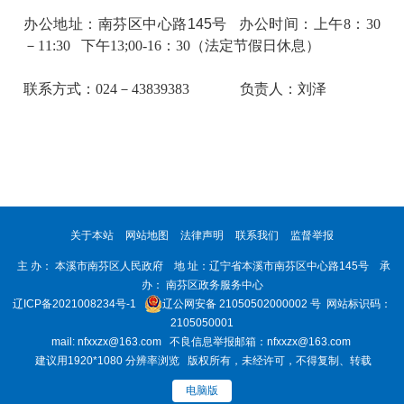
办公地址：南芬区中心路
145
号
办公时间：
上午
8：30
－11:30
下午
13;00-16：30
（法定节假日休息）
联系方式：024－43839383
负责人：刘泽
关于本站
网站地图
法律声明
联系我们
监督举报
主 办： 本溪市南芬区人民政府 地 址：辽宁省本溪市南芬区中心路145号 承
办： 南芬区政务服务中心
辽ICP备2021008234号-1
辽公网安备 21050502000002 号
网站标识码：
2105050001
mail: nfxxzx@163.com 不良信息举报邮箱：nfxxzx@163.com
建议用1920*1080 分辨率浏览 版权所有，未经许可，不得复制、转载
电脑版