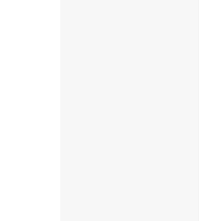
‎
‎
‎
‎