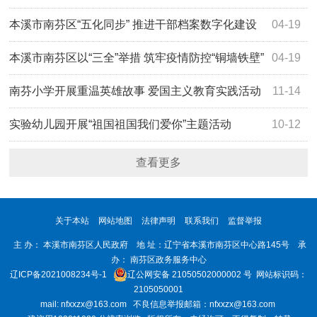
本溪市南芬区“五化同步” 推进干部档案数字化建设
04-19
本溪市南芬区以“三全”举措 筑牢疫情防控“铜墙铁壁”
04-19
南芬小学开展重温英雄故事 爱国主义教育实践活动
11-14
实验幼儿园开展“祖国祖国我们爱你”主题活动
10-12
查看更多
关于本站
网站地图
法律声明
联系我们
监督举报
主 办： 本溪市南芬区人民政府 地 址：辽宁省本溪市南芬区中心路145号 承
办： 南芬区政务服务中心
辽ICP备2021008234号-1
辽公网安备 21050502000002 号
网站标识码：
2105050001
mail: nfxxzx@163.com 不良信息举报邮箱：nfxxzx@163.com