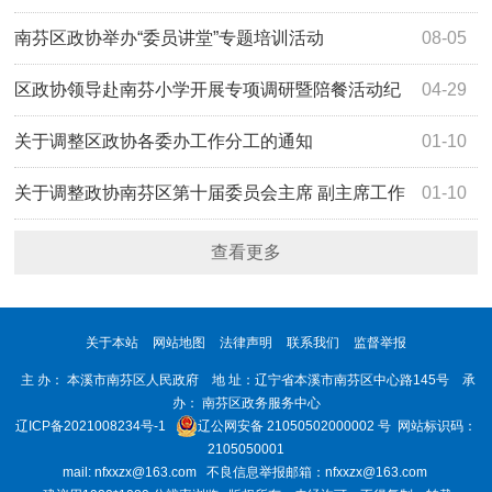
谈会
南芬区政协举办“委员讲堂”专题培训活动
08-05
区政协领导赴南芬小学开展专项调研暨陪餐活动纪
04-29
实
关于调整区政协各委办工作分工的通知
01-10
关于调整政协南芬区第十届委员会主席 副主席工作
01-10
分工的通知
查看更多
关于本站
网站地图
法律声明
联系我们
监督举报
主 办： 本溪市南芬区人民政府 地 址：辽宁省本溪市南芬区中心路145号 承
办： 南芬区政务服务中心
辽ICP备2021008234号-1
辽公网安备 21050502000002 号
网站标识码：
2105050001
mail: nfxxzx@163.com 不良信息举报邮箱：nfxxzx@163.com