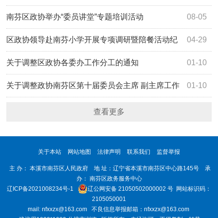
谈会
南芬区政协举办“委员讲堂”专题培训活动
08-05
区政协领导赴南芬小学开展专项调研暨陪餐活动纪
04-29
实
关于调整区政协各委办工作分工的通知
01-10
关于调整政协南芬区第十届委员会主席 副主席工作
01-10
分工的通知
查看更多
关于本站
网站地图
法律声明
联系我们
监督举报
主 办： 本溪市南芬区人民政府 地 址：辽宁省本溪市南芬区中心路145号 承
办： 南芬区政务服务中心
辽ICP备2021008234号-1
辽公网安备 21050502000002 号
网站标识码：
2105050001
mail: nfxxzx@163.com 不良信息举报邮箱：nfxxzx@163.com