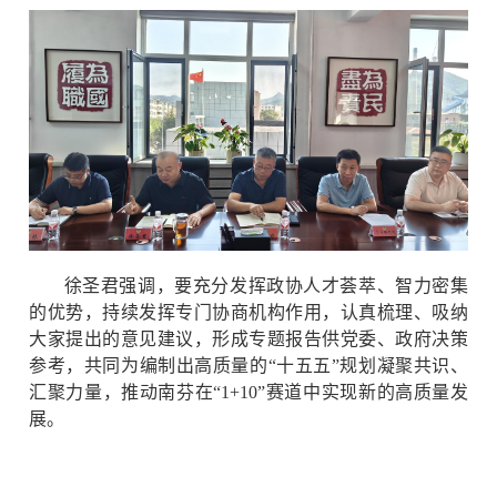
徐圣君
强调，要充分发挥政协人才荟萃、智力密集
的优势
，
持续发挥专门协商机构作用，认真梳理、吸纳
大家提出
的
意见建议
，形成专题报告供党委
、
政府决策
参考，共同为编制出高质量的“十五五”规划凝聚共识、
汇聚力量
，
推动
南芬
在
“
1+10”赛道中实现新的高质量发
展。