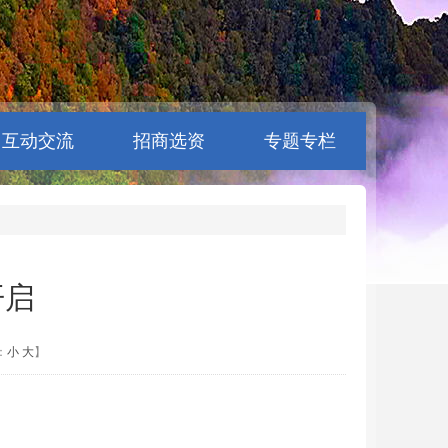
互动交流
招商选资
专题专栏
开启
：
小
大
】