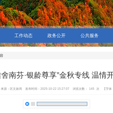
工作动态
政务公开
公共服务
容
“难舍南芬·银龄尊享”金秋专线 温情
来源：区文旅局
发布时间：2025-10-22 15:27:07
浏览次数：
145
次
【字体