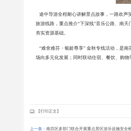
途中导游全程耐心讲解景点故事，一路欢声笑
旅游线路，重点推介“下深线”音乐公路、南天
夯实资源基础。
“难舍难芬・银龄尊享” 金秋专线活动，是
场向多元化发展；同时联动住宿、餐饮、购物
【打印正文】
上一条：
南芬区多部门联合开展重点景区游乐设施安全检