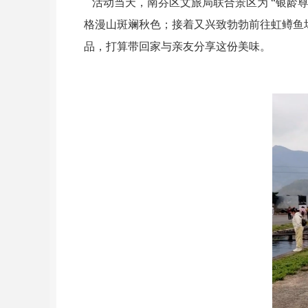
活动当天，南芬区文旅局联合景区为 “银龄
格漫山斑斓秋色；接着又兴致勃勃前往虹鳟鱼
品，打算带回家与亲友分享这份美味。