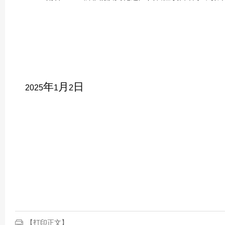
年
月
日
2025
1
2
【打印正文】