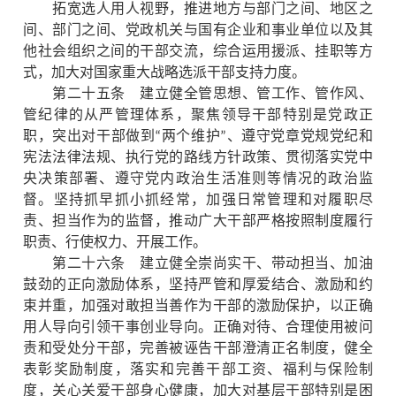
拓宽选人用人视野，推进地方与部门之间、地区之
间、部门之间、党政机关与国有企业和事业单位以及其
他社会组织之间的干部交流，综合运用援派、挂职等方
式，加大对国家重大战略选派干部支持力度。
第二十五条 建立健全管思想、管工作、管作风、
管纪律的从严管理体系，聚焦领导干部特别是党政正
职，突出对干部做到“两个维护”、遵守党章党规党纪和
宪法法律法规、执行党的路线方针政策、贯彻落实党中
央决策部署、遵守党内政治生活准则等情况的政治监
督。坚持抓早抓小抓经常，加强日常管理和对履职尽
责、担当作为的监督，推动广大干部严格按照制度履行
职责、行使权力、开展工作。
第二十六条 建立健全崇尚实干、带动担当、加油
鼓劲的正向激励体系，坚持严管和厚爱结合、激励和约
束并重，加强对敢担当善作为干部的激励保护，以正确
用人导向引领干事创业导向。正确对待、合理使用被问
责和受处分干部，完善被诬告干部澄清正名制度，健全
表彰奖励制度，落实和完善干部工资、福利与保险制
度，关心关爱干部身心健康，加大对基层干部特别是困