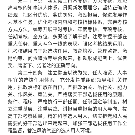
第二十三条 建立健全日常考核、分类考核、近距
离考核的知事识人体系，贯彻新发展理念，坚持正确政
绩观，把区分优劣、奖优罚劣、激励担当、促进发展作
为基本任务，优化考核内容和考核指标体系，完善考核
方式方法，统筹开展平时考核、年度考核、专项考核、
任期考核，全方位、多渠道了解干部，注意掌握干部在
重大任务、重大斗争一线的表现。强化考核结果运用，
把考核结果与干部选拔任用、教育培养、管理监督、激
励约束、问责追责等结合起来，推动形成能者上、优者
奖、庸者下、劣者汰的正确导向。
第二十四条 建立健全以德为先、任人唯贤、人事
相宜的选拔任用体系，充分发挥党组织领导和把关作
用，把政治标准放在首位，严把政治关、品行关、能力
关、作风关、廉洁关，严格落实干部选拔任用的原则、
条件、程序，严格执行干部任期、任职回避等制度，树
立注重基层、注重实践、讲担当重担当的用人导向，提
高干部考察质量，精准科学选人用人，切实把党和人民
需要的好干部选出来用起来。加强干部选拔任用工作全
程监督，营造风清气正的选人用人环境。