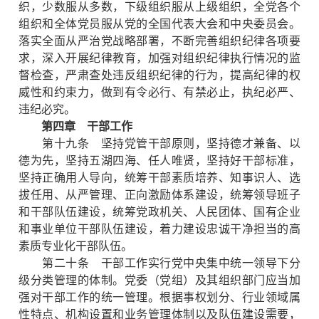
织，少数服从多数，下级组织服从上级组织，全党各个
组织和全体党员服从党的全国代表大会和中央委员会。
落实全面从严治党战略部署，不断完善组织纪律各项要
求，深入开展纪律教育，加强对组织纪律执行情况的监
督检查，严肃查处违反组织纪律的行为，提高纪律的权
威性和约束力，做到有令必行、有禁必止，执纪必严、
违纪必究。
第四章 干部工作
第十九条 坚持党管干部原则，坚持德才兼备、以
德为先，坚持五湖四海、任人唯贤，坚持好干部标准，
坚持正确用人导向，统筹干部素质培养、知事识人、选
拔任用、从严管理、正向激励体系建设，统筹领导班子
和干部队伍建设，统筹党政机关、人民团体、国有企业
和事业单位干部队伍建设，着力建设忠诚干净担当的高
素质专业化干部队伍。
第二十条 干部工作实行党中央集中统一领导下分
级分类管理的体制。党委（党组）及其组织部门应当加
强对干部工作的统一管理。根据事权划分、行业领域属
性特点、机构设置和业务管理体制以及队伍建设需要，